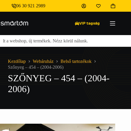
Skip
06 30 921 2989
to
Shopping
Szőnyeg – 454 – (2004-2006)
content
cart
9 000
Ft
VIP tagság
t a webshop, új termékek. Nézz körül nálunk.
Ingyenes
Kezdőlap
Webáruház
Belső tartozékok
Szőnyeg – 454 – (2004-2006)
SZŐNYEG – 454 – (2004-
2006)