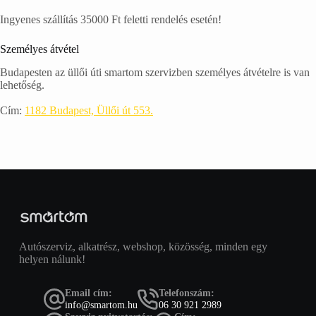
Ingyenes szállítás 35000 Ft feletti rendelés esetén!
Személyes átvétel
Budapesten az üllői úti smartom szervizben személyes átvételre is van
lehetőség.
Cím:
1182 Budapest, Üllői út 553.
Autószerviz, alkatrész, webshop, közösség, minden egy
helyen nálunk!
Email cím:
Telefonszám:
info@smartom.hu
06 30 921 2989