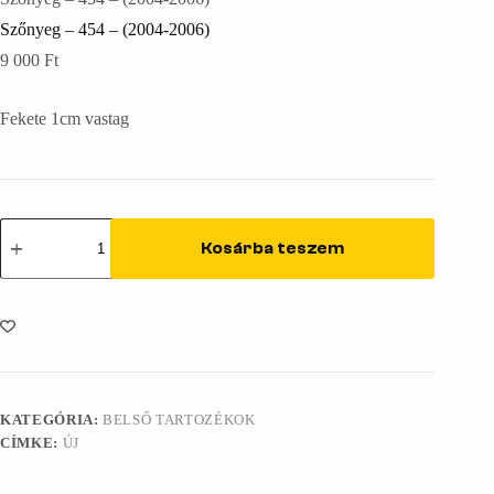
Szőnyeg – 454 – (2004-2006)
9 000
Ft
Fekete 1cm vastag
Szőnyeg
-
Kosárba teszem
454
-
(2004-
2006)
mennyiség
KATEGÓRIA:
BELSŐ TARTOZÉKOK
CÍMKE:
ÚJ