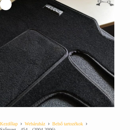
Kezdőlap
Webáruház
Belső tartozékok
Szőnyeg – 454 – (2004-2006)