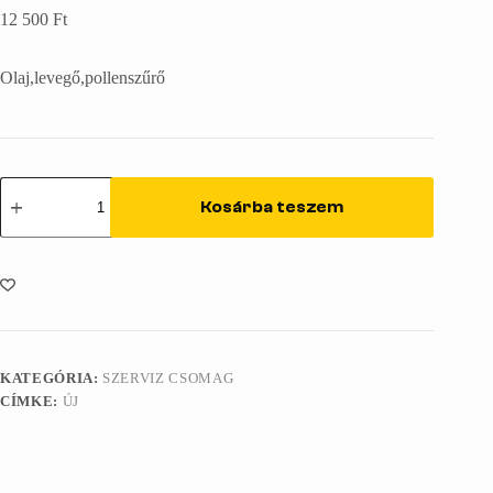
12 500
Ft
Olaj,levegő,pollenszűrő
Szerviz
csomag
Kosárba teszem
-
453
mennyiség
KATEGÓRIA:
SZERVIZ CSOMAG
CÍMKE:
ÚJ