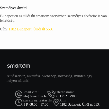
Személyes átvétel
Budapesten az üllői úti smartom szervizben személyes átvételre is van
lehetőség.
Cím:
1182 Budapest, Üllői út 553.
Autószerviz, alkatrész, webshop, közösség, minden egy
helyen nálunk!
Email cím:
Telefonszám:
info@smartom.hu
06 30 921 2989
Szerviz nyitvatartás:
Cím:
H-P, 08:00 - 17:00
1182 Budapest, Üllői út 553.