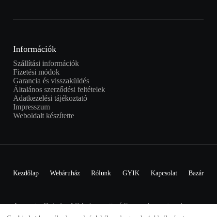
Információk
Szállítási információk
Fizetési módok
Garancia és visszaküldés
Általános szerződési feltételek
Adatkezelési tájékoztató
Impresszum
Weboldalt készítette
Kezdőlap
Webáruház
Rólunk
GYIK
Kapcsolat
Bazár
A smart a Daimler AG bejegyzett védjegye. A smartom.hu nem
áll kapcsolatban a Daimler AG-val.