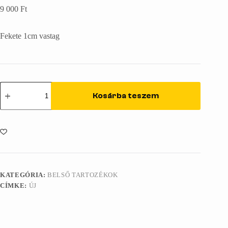
9 000
Ft
Fekete 1cm vastag
Szőnyeg
-
Kosárba teszem
452
mennyiség
KATEGÓRIA:
BELSŐ TARTOZÉKOK
CÍMKE:
ÚJ