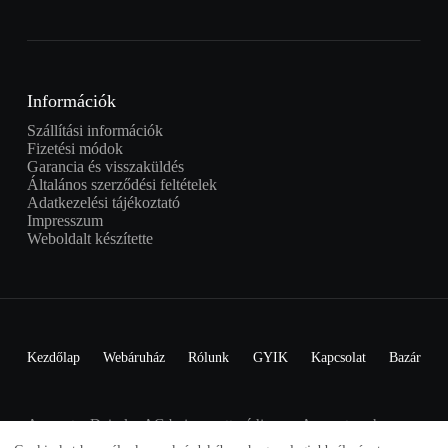
Információk
Szállítási információk
Fizetési módok
Garancia és visszaküldés
Általános szerződési feltételek
Adatkezelési tájékoztató
Impresszum
Weboldalt készítette
Kezdőlap
Webáruház
Rólunk
GYIK
Kapcsolat
Bazár
A smart a Daimler AG bejegyzett védjegye. A smartom.hu nem
áll kapcsolatban a Daimler AG-val.