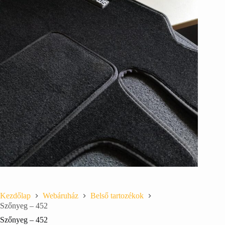
Kezdőlap
Webáruház
Belső tartozékok
Szőnyeg – 452
Szőnyeg – 452