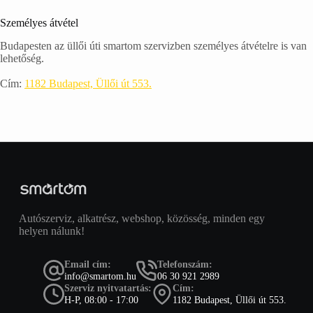
Személyes átvétel
Budapesten az üllői úti smartom szervizben személyes átvételre is van
lehetőség.
Cím:
1182 Budapest, Üllői út 553.
Autószerviz, alkatrész, webshop, közösség, minden egy
helyen nálunk!
Email cím:
Telefonszám:
info@smartom.hu
06 30 921 2989
Szerviz nyitvatartás:
Cím:
H-P, 08:00 - 17:00
1182 Budapest, Üllői út 553.