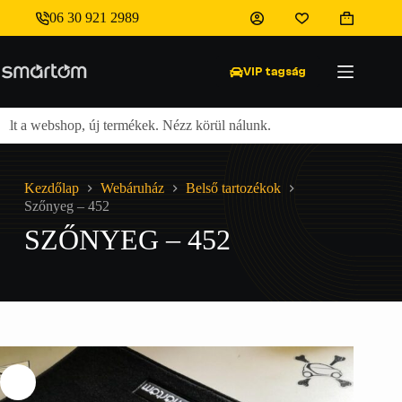
Skip
06 30 921 2989
to
Shopping
Szőnyeg – 452
content
cart
9 000
Ft
VIP tagság
lt a webshop, új termékek. Nézz körül nálunk.
Ingyenes
Kezdőlap
Webáruház
Belső tartozékok
Szőnyeg – 452
SZŐNYEG – 452