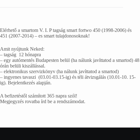
Elérhető a smartom V. I. P tagság smart fortwo 450 (1998-2006) és
451 (2007-2014) – es smart tulajdonosoknak!
Amit nyújtunk Neked:
– tagság 12 hónapra
– egy autómentés Budapesten belül (ha nálunk javíttatod a smartod) 48
órán belüli kiszállással.
– elektronikus szervizkönyv (ha nálunk javíttatod a smartod)
– ingyenes tavaszi (03.01-03.15-ig) és téli átvizsgálás (10.01-10. 15-
ig). Bejelentkezés alapján.
A befizetéstől számított 365 napra szól!
Megjegyzés rovatba írd be a rendszámodat.