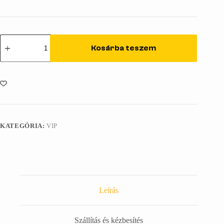
VIP
tagság
Kosárba teszem
mennyiség
KATEGÓRIA:
VIP
Leírás
Szállítás és kézbesítés