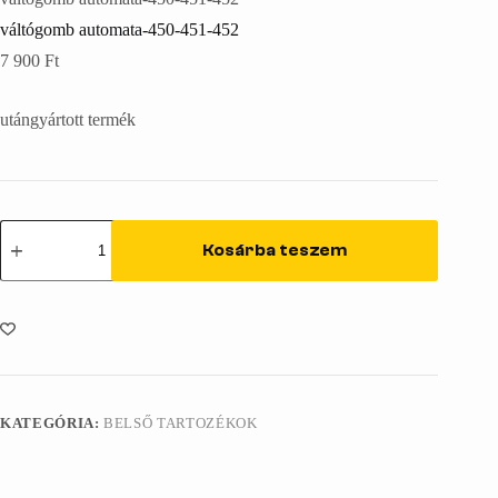
váltógomb automata-450-451-452
7 900
Ft
utángyártott termék
váltógomb
automata-
Kosárba teszem
450-
451-
452
mennyiség
KATEGÓRIA:
BELSŐ TARTOZÉKOK