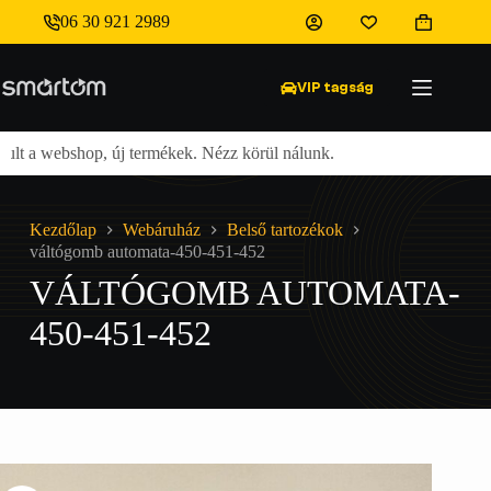
Skip
06 30 921 2989
to
Shopping
váltógomb automata-450-451-452
content
cart
7 900
Ft
VIP tagság
ult a webshop, új termékek. Nézz körül nálunk.
Ingyene
Kezdőlap
Webáruház
Belső tartozékok
váltógomb automata-450-451-452
VÁLTÓGOMB AUTOMATA-
450-451-452