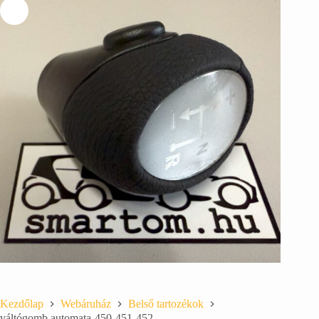
Kezdőlap
Webáruház
Belső tartozékok
váltógomb automata-450-451-452