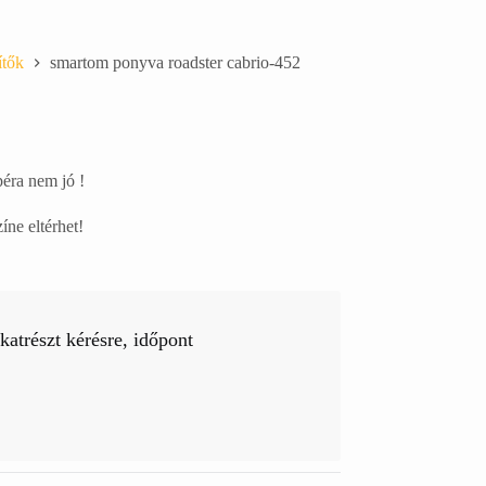
ítők
smartom ponyva roadster cabrio-452
péra nem jó !
íne eltérhet!
atrészt kérésre, időpont