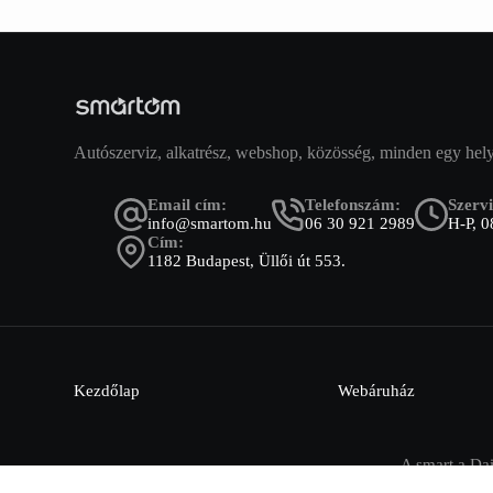
Autószerviz, alkatrész, webshop, közösség, minden egy hel
Email cím:
Telefonszám:
Szervi
info@smartom.hu
06 30 921 2989
H-P, 0
Cím:
1182 Budapest, Üllői út 553.
Kezdőlap
Webáruház
A smart a Da
©