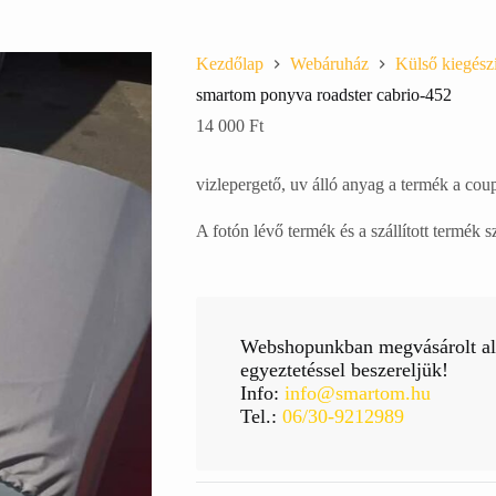
Kezdőlap
Webáruház
Külső kiegész
smartom ponyva roadster cabrio-452
14 000
Ft
vizlepergető, uv álló anyag a termék a cou
A fotón lévő termék és a szállított termék sz
Webshopunkban megvásárolt alk
egyeztetéssel beszereljük!
Info:
info@smartom.hu
Tel.:
06/30-9212989