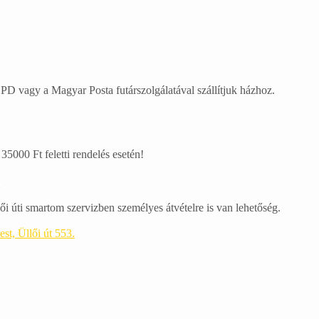
D vagy a Magyar Posta futárszolgálatával szállítjuk házhoz.
 35000 Ft feletti rendelés esetén!
ői úti smartom szervizben személyes átvételre is van lehetőség.
st, Üllői út 553.