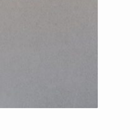
hátsó sárfogó bal-450
8 000
Ft