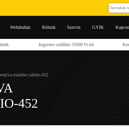
No
results
Webáruház
Rólunk
Szerviz
GYIK
Kapcso
nk.
Ingyenes szállítás 35000 Ft-tól
Kedve
onyva roadster cabrio-452
VA
O-452