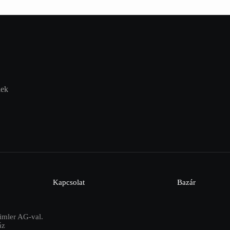
lek
Kapcsolat
Bazár
imler AG-val.
áz