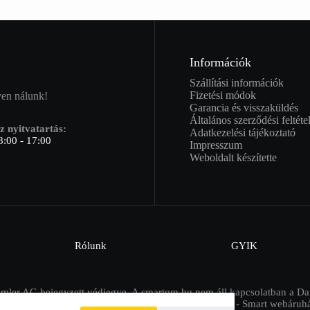
Információk
Szállítási információk
Fizetési módok
yen nálunk!
Garancia és visszaküldés
Általános szerződési feltéte
z nyitvatartás:
Adatkezelési tájékoztató
8:00 - 17:00
Impresszum
Weboldalt készítette
Rólunk
GYIK
imler AG bejegyzett védjegye. A smartom.hu nem áll kapcsolatban a Da
 Copyright 2026 Smartom.hu - Minden jog fenntartva - Smart webáruh