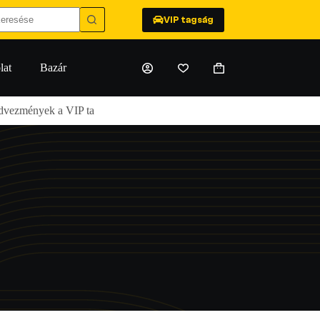
VIP tagság
lat
Bazár
Shopping
cart
zmények a VIP tagoknak