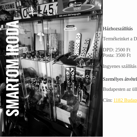
Házhozszállítás
Termékeinket a DP
DPD: 2500 Ft
Posta: 3500 Ft
Ingyenes szállítás
Személyes átvétel
Budapesten az üll
Cím:
1182 Budape