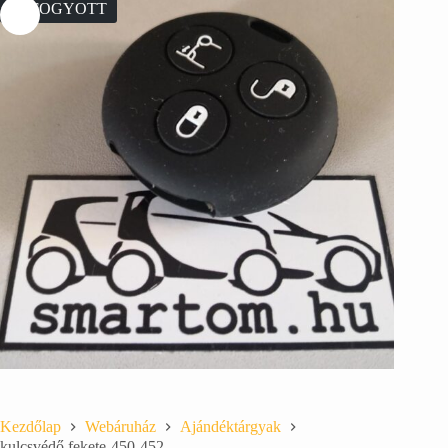
ELFOGYOTT
Kezdőlap
Webáruház
Ajándéktárgyak
kulcsvédő fekete-450-452