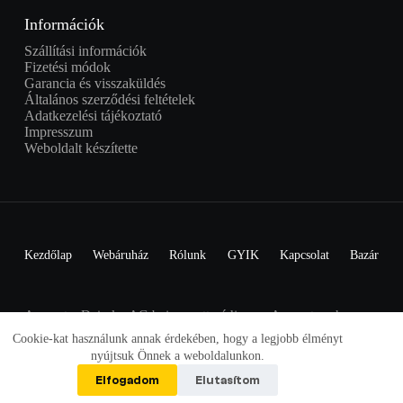
Információk
Szállítási információk
Fizetési módok
Garancia és visszaküldés
Általános szerződési feltételek
Adatkezelési tájékoztató
Impresszum
Weboldalt készítette
Kezdőlap
Webáruház
Rólunk
GYIK
Kapcsolat
Bazár
A smart a Daimler AG bejegyzett védjegye. A smartom.hu nem
áll kapcsolatban a Daimler AG-val.
Cookie-kat használunk annak érdekében, hogy a legjobb élményt
© Copyright 2026 Smartom.hu - Minden jog fenntartva -
nyújtsuk Önnek a weboldalunkon.
Smart webáruház
Elfogadom
Elutasítom