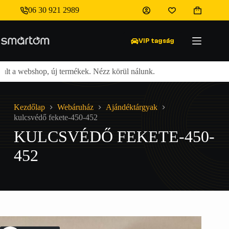
Skip
06 30 921 2989
to
Shopping
content
cart
VIP tagság
lt a webshop, új termékek. Nézz körül nálunk.
Ingyenes
Kezdőlap
Webáruház
Ajándéktárgyak
kulcsvédő fekete-450-452
KULCSVÉDŐ FEKETE-450-
452