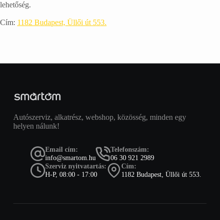
lehetőség.
Cím:
1182 Budapest, Üllői út 553.
Autószerviz, alkatrész, webshop, közösség, minden egy
helyen nálunk!
Email cím:
Telefonszám:
info@smartom.hu
06 30 921 2989
Szerviz nyitvatartás:
Cím:
H-P, 08:00 - 17:00
1182 Budapest, Üllői út 553.