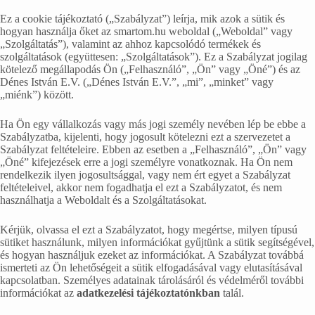
Ez a cookie tájékoztató („Szabályzat”) leírja, mik azok a sütik és
hogyan használja őket az smartom.hu weboldal („Weboldal” vagy
„Szolgáltatás”), valamint az ahhoz kapcsolódó termékek és
szolgáltatások (együttesen: „Szolgáltatások”). Ez a Szabályzat jogilag
kötelező megállapodás Ön („Felhasználó”, „Ön” vagy „Öné”) és az
Dénes István E.V. („Dénes István E.V.”, „mi”, „minket” vagy
„miénk”) között.
Ha Ön egy vállalkozás vagy más jogi személy nevében lép be ebbe a
Szabályzatba, kijelenti, hogy jogosult kötelezni ezt a szervezetet a
Szabályzat feltételeire. Ebben az esetben a „Felhasználó”, „Ön” vagy
„Öné” kifejezések erre a jogi személyre vonatkoznak. Ha Ön nem
rendelkezik ilyen jogosultsággal, vagy nem ért egyet a Szabályzat
feltételeivel, akkor nem fogadhatja el ezt a Szabályzatot, és nem
használhatja a Weboldalt és a Szolgáltatásokat.
Kérjük, olvassa el ezt a Szabályzatot, hogy megértse, milyen típusú
sütiket használunk, milyen információkat gyűjtünk a sütik segítségével,
és hogyan használjuk ezeket az információkat. A Szabályzat továbbá
ismerteti az Ön lehetőségeit a sütik elfogadásával vagy elutasításával
kapcsolatban. Személyes adatainak tárolásáról és védelméről további
információkat az
adatkezelési tájékoztatónkban
talál.