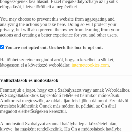
böngészőjének beállításait. Ezzel megakadályozhatja az új sütik
elfogadását, illetve törölheti a meglévőket.
You may choose to prevent this website from aggregating and
analyzing the actions you take here. Doing so will protect your
privacy, but will also prevent the owner from learning from your
actions and creating a better experience for you and other users.
You are not opted out. Uncheck this box to opt-out.
Ha többet szeretne megtudni arról, hogyan kezelheti a sütiket,
látogasson el a következő weboldalra:
internetcookies.com
.
Változtatások és módosítások
Fenntartjuk a jogot, hogy ezt a Szabályzatot vagy annak Weboldalhoz
és Szolgáltatásokhoz kapcsolódó feltételeit bármikor módosítsuk.
Amikor ezt megtesszük, az oldal alján frissítjük a dátumot. Ezenkívül
értesítést küldhetünk Önnek más módon is, például az Ön által
megadott elérhetőségeken keresztül.
A módosított Szabályzat azonnal hatályba lép a közzététel után,
kivéve, ha másként rendelkezünk. Ha Ön a módosítások hatályba