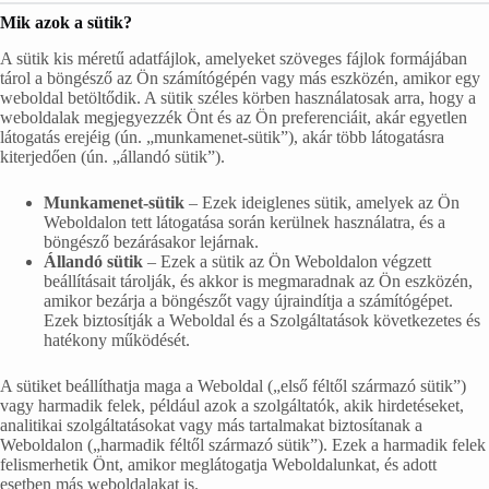
Mik azok a sütik?
A sütik kis méretű adatfájlok, amelyeket szöveges fájlok formájában
tárol a böngésző az Ön számítógépén vagy más eszközén, amikor egy
weboldal betöltődik. A sütik széles körben használatosak arra, hogy a
weboldalak megjegyezzék Önt és az Ön preferenciáit, akár egyetlen
látogatás erejéig (ún. „munkamenet-sütik”), akár több látogatásra
kiterjedően (ún. „állandó sütik”).
Munkamenet-sütik
– Ezek ideiglenes sütik, amelyek az Ön
Weboldalon tett látogatása során kerülnek használatra, és a
böngésző bezárásakor lejárnak.
Állandó sütik
– Ezek a sütik az Ön Weboldalon végzett
beállításait tárolják, és akkor is megmaradnak az Ön eszközén,
amikor bezárja a böngészőt vagy újraindítja a számítógépet.
Ezek biztosítják a Weboldal és a Szolgáltatások következetes és
hatékony működését.
A sütiket beállíthatja maga a Weboldal („első féltől származó sütik”)
vagy harmadik felek, például azok a szolgáltatók, akik hirdetéseket,
analitikai szolgáltatásokat vagy más tartalmakat biztosítanak a
Weboldalon („harmadik féltől származó sütik”). Ezek a harmadik felek
felismerhetik Önt, amikor meglátogatja Weboldalunkat, és adott
esetben más weboldalakat is.